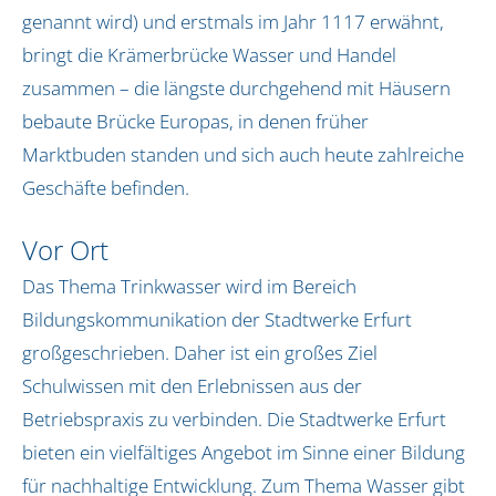
Aktionstage (bundesweit)
genannt wird) und erstmals im Jahr 1117 erwähnt,
bringt die Krämerbrücke Wasser und Handel
AQUA-AGENTEN-Aktionstag buchen
Erlebnistage in Hamburg
zusammen – die längste durchgehend mit Häusern
Rallye in Hamburg
bebaute Brücke Europas, in denen früher
Marktbuden standen und sich auch heute zahlreiche
Bildungskonzept
Geschäfte befinden.
BNE / SDGs
Pädagogisches Leitbild
Vor Ort
Auszeichnungen
Das Thema Trinkwasser wird im Bereich
Bildungskommunikation der Stadtwerke Erfurt
Vor Ort
großgeschrieben. Daher ist ein großes Ziel
Biosphärenreservat Flusslandschaft Elbe-Brand
Schulwissen mit den Erlebnissen aus der
Biosphärenband Schaalsee-Elbe
Betriebspraxis zu verbinden. Die Stadtwerke Erfurt
Dithmarschen
bieten ein vielfältiges Angebot im Sinne einer Bildung
Erfurt
für nachhaltige Entwicklung. Zum Thema Wasser gibt
Hamburg