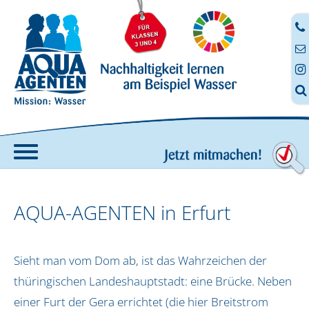




Home
AQUA-AGENTEN in Erfurt
Angebote
AQUA-AGENTEN-Koffer
Fortbildung
Sieht man vom Dom ab, ist das Wahrzeichen der
Anmeldung zur digitalen Fortbildung
thüringischen Landeshauptstadt: eine Brücke. Neben
Digitale Aufträge
einer Furt der Gera errichtet (die hier Breitstrom