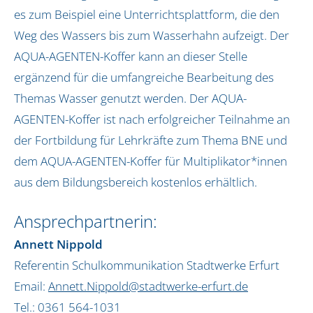
Jena und Weimar
es zum Beispiel eine Unterrichtsplattform, die den
Koblenz
Weg des Wassers bis zum Wasserhahn aufzeigt. Der
Köln, Pulheim und Frechen
AQUA-AGENTEN-Koffer kann an dieser Stelle
Naturpark Dahme-Heideseen
ergänzend für die umfangreiche Bearbeitung des
Oldenburg und Ostfriesland
Themas Wasser genutzt werden. Der AQUA-
Rhein-Taunus
AGENTEN-Koffer ist nach erfolgreicher Teilnahme an
Schleswig-Holstein
der Fortbildung für Lehrkräfte zum Thema BNE und
Siegburg
dem AQUA-AGENTEN-Koffer für Multiplikator*innen
Südholstein
aus dem Bildungsbereich kostenlos erhältlich.
Über uns
Ansprechpartnerin:
Unser Team
Annett Nippold
Unsere Initiatorin
Referentin Schulkommunikation Stadtwerke Erfurt
Infos
Email:
Annett.Nippold@stadtwerke-erfurt.de
Kontakt
Tel.: 0361 564-1031