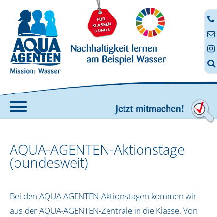




Home
AQUA-AGENTEN-Aktionstage
Angebote
(bundesweit)
AQUA-AGENTEN-Koffer
Fortbildung
Bei den AQUA-AGENTEN-Aktionstagen kommen wir
Anmeldung zur digitalen Fortbildung
Digitale Aufträge
aus der AQUA-AGENTEN-Zentrale in die Klasse. Von