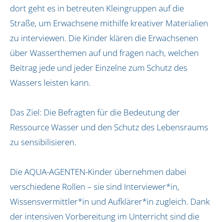
Aktionstage (bundesweit)
dort geht es in betreuten Kleingruppen auf die
Straße, um Erwachsene mithilfe kreativer Materialien
AQUA-AGENTEN-Aktionstag buchen
zu interviewen. Die Kinder klären die Erwachsenen
Erlebnistage in Hamburg
Rallye in Hamburg
über Wasserthemen auf und fragen nach, welchen
Beitrag jede und jeder Einzelne zum Schutz des
Bildungskonzept
Wassers leisten kann.
BNE / SDGs
Pädagogisches Leitbild
Das Ziel: Die Befragten für die Bedeutung der
Auszeichnungen
Ressource Wasser und den Schutz des Lebensraums
zu sensibilisieren.
Vor Ort
Biosphärenreservat Flusslandschaft Elbe-Brand
Die AQUA-AGENTEN-Kinder übernehmen dabei
Biosphärenband Schaalsee-Elbe
verschiedene Rollen – sie sind Interviewer*in,
Dithmarschen
Wissensvermittler*in und Aufklärer*in zugleich. Dank
Erfurt
der intensiven Vorbereitung im Unterricht sind die
Hamburg