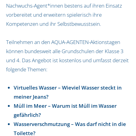
Nachwuchs-Agent*innen bestens auf ihren Einsatz
Jena und Weimar
Koblenz
vorbereitet und erweitern spielerisch ihre
Köln, Pulheim und Frechen
Kompetenzen und ihr Selbstbewusstsein.
Naturpark Dahme-Heideseen
Oldenburg und Ostfriesland
Teilnehmen an den AQUA-AGENTEN-Aktionstagen
Rhein-Taunus
können bundesweit alle Grundschulen der Klasse 3
Schleswig-Holstein
und 4. Das Angebot ist kostenlos und umfasst derzeit
Siegburg
folgende Themen:
Südholstein
Virtuelles Wasser – Wieviel Wasser steckt in
Über uns
meiner Jeans?
Unser Team
Müll im Meer – Warum ist Müll im Wasser
Unsere Initiatorin
gefährlich?
Infos
Wasserverschmutzung – Was darf nicht in die
Kontakt
Toilette?