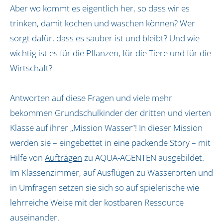
Aktionstage (bundesweit)
Aber wo kommt es eigentlich her, so dass wir es
trinken, damit kochen und waschen können? Wer
AQUA-AGENTEN-Aktionstag buchen
sorgt dafür, dass es sauber ist und bleibt? Und wie
Erlebnistage in Hamburg
Rallye in Hamburg
wichtig ist es für die Pflanzen, für die Tiere und für die
Wirtschaft?
Bildungskonzept
BNE / SDGs
Antworten auf diese Fragen und viele mehr
Pädagogisches Leitbild
bekommen Grundschulkinder der dritten und vierten
Auszeichnungen
Klasse auf ihrer „Mission Wasser“! In dieser Mission
werden sie – eingebettet in eine packende Story – mit
Vor Ort
Hilfe von
Aufträgen
zu AQUA-AGENTEN ausgebildet.
Biosphärenreservat Flusslandschaft Elbe-Brand
Im Klassenzimmer, auf Ausflügen zu Wasserorten und
Biosphärenband Schaalsee-Elbe
in Umfragen setzen sie sich so auf spielerische wie
Dithmarschen
lehrreiche Weise mit der kostbaren Ressource
Erfurt
auseinander.
Hamburg