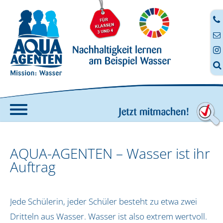




Home
AQUA-AGENTEN – Wasser ist ihr
Angebote
Auftrag
AQUA-AGENTEN-Koffer
Fortbildung
Jede Schülerin, jeder Schüler besteht zu etwa zwei
Anmeldung zur digitalen Fortbildung
Digitale Aufträge
Dritteln aus Wasser. Wasser ist also extrem wertvoll.