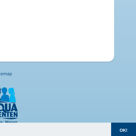
itemap
OK!