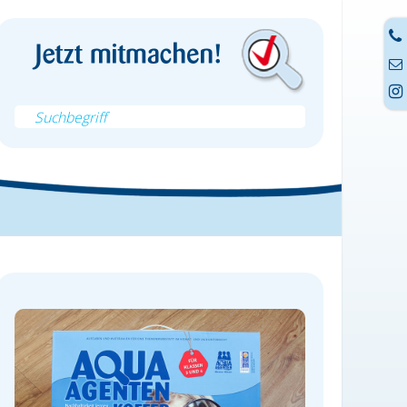


