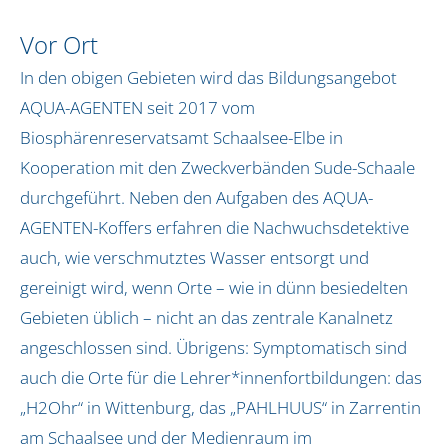
Jena und Weimar
Vor Ort
Koblenz
Köln, Pulheim und Frechen
In den obigen Gebieten wird das Bildungsangebot
Naturpark Dahme-Heideseen
AQUA-AGENTEN seit 2017 vom
Oldenburg und Ostfriesland
Biosphärenreservatsamt Schaalsee-Elbe in
Rhein-Taunus
Kooperation mit den Zweckverbänden Sude-Schaale
Schleswig-Holstein
durchgeführt. Neben den Aufgaben des AQUA-
Siegburg
AGENTEN-Koffers erfahren die Nachwuchsdetektive
Südholstein
auch, wie verschmutztes Wasser entsorgt und
gereinigt wird, wenn Orte – wie in dünn besiedelten
Über uns
Gebieten üblich – nicht an das zentrale Kanalnetz
Unser Team
angeschlossen sind. Übrigens: Symptomatisch sind
Unsere Initiatorin
auch die Orte für die Lehrer*innenfortbildungen: das
Infos
„H2Ohr“ in Wittenburg, das „PAHLHUUS“ in Zarrentin
Kontakt
am Schaalsee und der Medienraum im