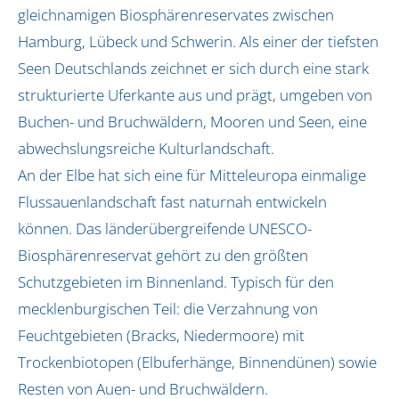
Aktionstage (bundesweit)
gleichnamigen Biosphärenreservates zwischen
Hamburg, Lübeck und Schwerin. Als einer der tiefsten
AQUA-AGENTEN-Aktionstag buchen
Seen Deutschlands zeichnet er sich durch eine stark
Erlebnistage in Hamburg
Rallye in Hamburg
strukturierte Uferkante aus und prägt, umgeben von
Buchen- und Bruchwäldern, Mooren und Seen, eine
Bildungskonzept
abwechslungsreiche Kulturlandschaft.
BNE / SDGs
An der Elbe hat sich eine für Mitteleuropa einmalige
Pädagogisches Leitbild
Flussauenlandschaft fast naturnah entwickeln
Auszeichnungen
können. Das länderübergreifende UNESCO-
Biosphärenreservat gehört zu den größten
Vor Ort
Schutzgebieten im Binnenland. Typisch für den
Biosphärenreservat Flusslandschaft Elbe-Brand
mecklenburgischen Teil: die Verzahnung von
Biosphärenband Schaalsee-Elbe
Feuchtgebieten (Bracks, Niedermoore) mit
Dithmarschen
Trockenbiotopen (Elbuferhänge, Binnendünen) sowie
Erfurt
Resten von Auen- und Bruchwäldern.
Hamburg