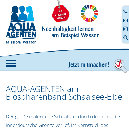




Home
AQUA-AGENTEN am
Angebote
Biosphärenband Schaalsee-Elbe
AQUA-AGENTEN-Koffer
Fortbildung
Der große malerische Schaalsee, durch den einst die
Anmeldung zur digitalen Fortbildung
Digitale Aufträge
innerdeutsche Grenze verlief, ist Kernstück des