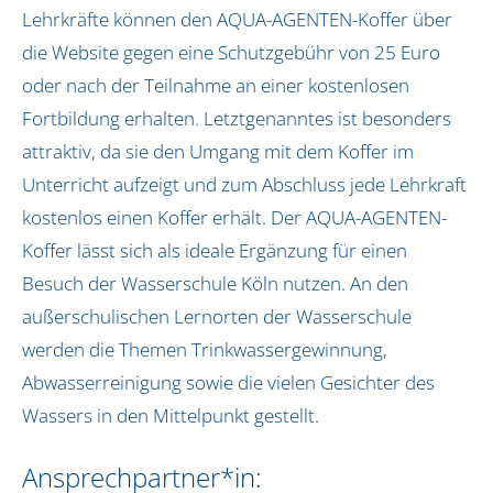
Lehrkräfte können den AQUA-AGENTEN-Koffer über
Jena und Weimar
Koblenz
die Website gegen eine Schutzgebühr von 25 Euro
Köln, Pulheim und Frechen
oder nach der Teilnahme an einer kostenlosen
Naturpark Dahme-Heideseen
Fortbildung erhalten. Letztgenanntes ist besonders
Oldenburg und Ostfriesland
attraktiv, da sie den Umgang mit dem Koffer im
Rhein-Taunus
Unterricht aufzeigt und zum Abschluss jede Lehrkraft
Schleswig-Holstein
kostenlos einen Koffer erhält. Der AQUA-AGENTEN-
Siegburg
Koffer lässt sich als ideale Ergänzung für einen
Südholstein
Besuch der Wasserschule Köln nutzen. An den
außerschulischen Lernorten der Wasserschule
Über uns
werden die Themen Trinkwassergewinnung,
Unser Team
Abwasserreinigung sowie die vielen Gesichter des
Unsere Initiatorin
Wassers in den Mittelpunkt gestellt.
Infos
Ansprechpartner*in:
Kontakt