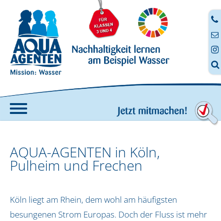




Home
AQUA-AGENTEN in Köln,
Angebote
Pulheim und Frechen
AQUA-AGENTEN-Koffer
Fortbildung
Köln liegt am Rhein, dem wohl am häufigsten
Anmeldung zur digitalen Fortbildung
Digitale Aufträge
besungenen Strom Europas. Doch der Fluss ist mehr