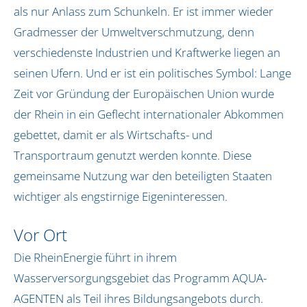
Aktionstage (bundesweit)
als nur Anlass zum Schunkeln. Er ist immer wieder
Gradmesser der Umweltverschmutzung, denn
AQUA-AGENTEN-Aktionstag buchen
verschiedenste Industrien und Kraftwerke liegen an
Erlebnistage in Hamburg
Rallye in Hamburg
seinen Ufern. Und er ist ein politisches Symbol: Lange
Zeit vor Gründung der Europäischen Union wurde
Bildungskonzept
der Rhein in ein Geflecht internationaler Abkommen
BNE / SDGs
gebettet, damit er als Wirtschafts- und
Pädagogisches Leitbild
Transportraum genutzt werden konnte. Diese
Auszeichnungen
gemeinsame Nutzung war den beteiligten Staaten
wichtiger als engstirnige Eigeninteressen.
Vor Ort
Biosphärenreservat Flusslandschaft Elbe-Brand
Vor Ort
Biosphärenband Schaalsee-Elbe
Die RheinEnergie führt in ihrem
Dithmarschen
Wasserversorgungsgebiet das Programm AQUA-
Erfurt
AGENTEN als Teil ihres Bildungsangebots durch.
Hamburg