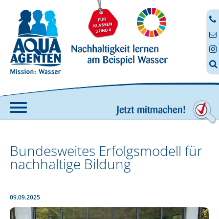




Home
Bundesweites Erfolgsmodell für
Angebote
nachhaltige Bildung
AQUA-AGENTEN-Koffer
Fortbildung
Anmeldung zur digitalen Fortbildung
09.09.2025
Digitale Aufträge