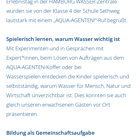
Erlebnistag in der HAMBURG WASSER-Zentrale
Jena und Weimar
wurden sie von der Klasse 4 der Schule Sethweg
Koblenz
lautstark mit einem „AQUA-AGENTEN!“-Ruf begrüßt.
Köln, Pulheim und Frechen
Naturpark Dahme-Heideseen
Spielerisch lernen, warum Wasser wichtig ist
Oldenburg und Ostfriesland
Mit Experimenten und in Gesprächen mit
Rhein-Taunus
Expert*innen, beim Lösen von Aufträgen aus dem
Schleswig-Holstein
Siegburg
AQUA-AGENTEN-Koffer oder bei
Südholstein
Wasserspielen entdecken die Kinder spielerisch und
selbstständig, warum Wasser für Mensch, Natur und
Über uns
Wirtschaft unverzichtbar ist. Dies konnten sie auch
Unser Team
gleich unseren erwachsenen Gästen vor Ort
Unsere Initiatorin
präsentieren.
Infos
Bildung als Gemeinschaftsaufgabe
Kontakt