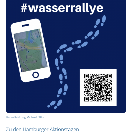
Aktionstage (bundesweit)
AQUA-AGENTEN-Aktionstag buchen
Erlebnistage in Hamburg
Rallye in Hamburg
Bildungskonzept
BNE / SDGs
Pädagogisches Leitbild
Auszeichnungen
Vor Ort
Biosphärenreservat Flusslandschaft Elbe-Brand
Biosphärenband Schaalsee-Elbe
Dithmarschen
Umweltstiftung Michael Otto
Erfurt
Zu den Hamburger Aktionstagen
Hamburg