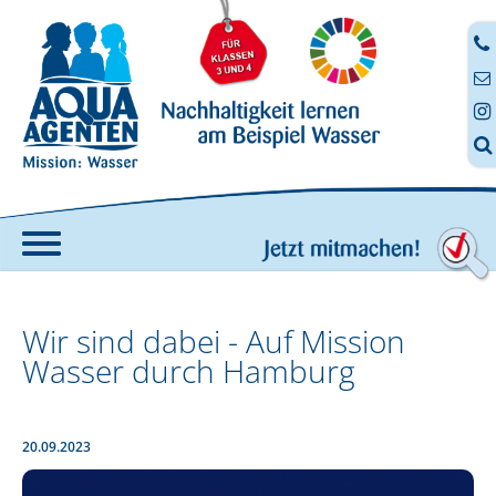




Home
Wir sind dabei - Auf Mission
Angebote
Wasser durch Hamburg
AQUA-AGENTEN-Koffer
Fortbildung
Anmeldung zur digitalen Fortbildung
20.09.2023
Digitale Aufträge