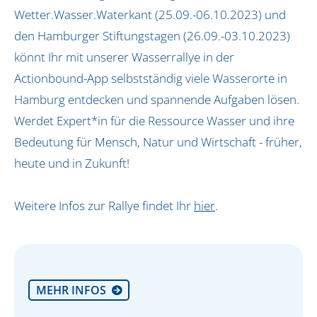
Jena und Weimar
Wetter.Wasser.Waterkant (25.09.-06.10.2023) und
Koblenz
den Hamburger Stiftungstagen (26.09.-03.10.2023)
Köln, Pulheim und Frechen
könnt Ihr mit unserer Wasserrallye in der
Naturpark Dahme-Heideseen
Actionbound-App selbstständig viele Wasserorte in
Oldenburg und Ostfriesland
Hamburg entdecken und spannende Aufgaben lösen.
Rhein-Taunus
Werdet Expert*in für die Ressource Wasser und ihre
Schleswig-Holstein
Bedeutung für Mensch, Natur und Wirtschaft - früher,
Siegburg
heute und in Zukunft!
Südholstein
Über uns
Weitere Infos zur Rallye findet Ihr
hier
.
Unser Team
Unsere Initiatorin
Infos
MEHR INFOS

Kontakt