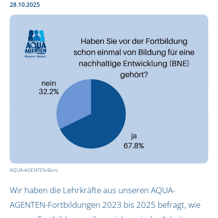
Aktionstage (bundesweit)
28.10.2025
AQUA-AGENTEN-Aktionstag buchen
Erlebnistage in Hamburg
Rallye in Hamburg
Bildungskonzept
BNE / SDGs
Pädagogisches Leitbild
Auszeichnungen
Vor Ort
Biosphärenreservat Flusslandschaft Elbe-Brand
AQUA-AGENTEN-Büro
Biosphärenband Schaalsee-Elbe
Dithmarschen
Wir haben die Lehrkräfte aus unseren AQUA-
Erfurt
AGENTEN-Fortbildungen 2023 bis 2025 befragt, wie
Hamburg