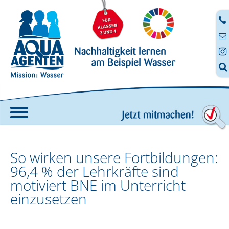




Home
So wirken unsere Fortbildungen:
Angebote
96,4 % der Lehrkräfte sind
AQUA-AGENTEN-Koffer
motiviert BNE im Unterricht
Fortbildung
einzusetzen
Anmeldung zur digitalen Fortbildung
Digitale Aufträge