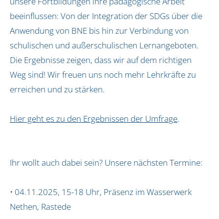
unsere Fortbildungen ihre pädagogische Arbeit
Jena und Weimar
beeinflussen: Von der Integration der SDGs über die
Koblenz
Anwendung von BNE bis hin zur Verbindung von
Köln, Pulheim und Frechen
schulischen und außerschulischen Lernangeboten.
Naturpark Dahme-Heideseen
Die Ergebnisse zeigen, dass wir auf dem richtigen
Oldenburg und Ostfriesland
Weg sind! Wir freuen uns noch mehr Lehrkräfte zu
Rhein-Taunus
erreichen und zu stärken.
Schleswig-Holstein
Siegburg
Hier geht es zu den Ergebnissen der Umfrage
Südholstein
.
Über uns
Unser Team
Ihr wollt auch dabei sein? Unsere nächsten Termine:
Unsere Initiatorin
• 04.11.2025, 15-18 Uhr, Präsenz im Wasserwerk
Infos
Nethen, Rastede
Kontakt